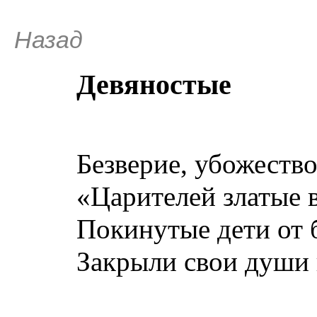
Назад
Девяностые
Безверие, убожество,
«Царителей златые в
Покинутые дети от б
Закрыли свои души н